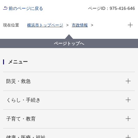
前のページに戻る
ページID：975-416-646
現在位
現在位置
横浜市トップページ
市政情報
広報・広聴・報道
記者発表
消防局
記者発表 2025年度
こどもの国駅で初! アフリカ開発会議（TICAD９）の安
ページトップへ
全確保に向け４機関合同でテロ対応訓練を実施します!!
メニュー
開く
防災・救急
開く
くらし・手続き
開く
子育て・教育
開く
健康・医療・福祉