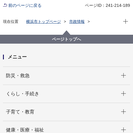
前のページに戻る
ページID：241-214-189
現在位
現在位置
横浜市トップページ
市政情報
広報・広聴・報道
記者発表
消防局
記者発表 2025年度
総務省消防庁が実施する「マイナ救急」の実証事業に
ページトップへ
参加します！
メニュー
開く
防災・救急
開く
くらし・手続き
開く
子育て・教育
開く
健康・医療・福祉