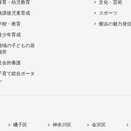
保育・幼児教育
文化・芸術
放課後児童育成
スポーツ
学校・教育
横浜の魅力発
青少年育成
地域の子どもの居
場所
社会的養護
子育て総合ポータ
ル
磯子区
神奈川区
金沢区