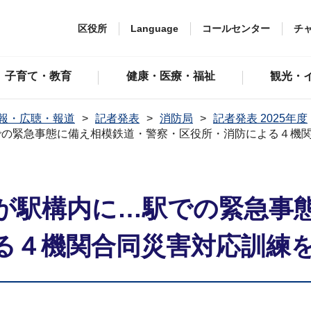
区役所
Language
コールセンター
チ
子育て・教育
健康・医療・福祉
観光・
報・広聴・報道
記者発表
消防局
記者発表 2025年度
での緊急事態に備え相模鉄道・警察・区役所・消防による４機
が駅構内に…駅での緊急事
る４機関合同災害対応訓練