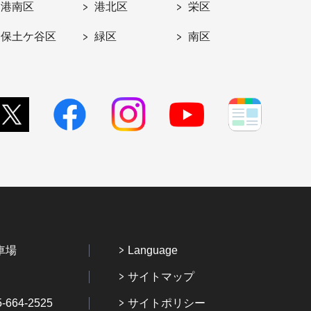
港南区
港北区
栄区
保土ケ谷区
緑区
南区
車場
Language
サイトマップ
64-2525
サイトポリシー