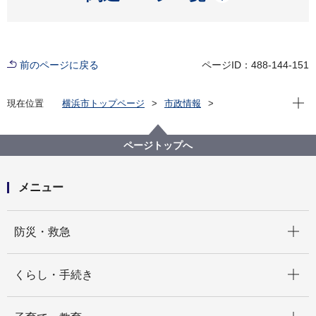
前のページに戻る
ページID：488-144-151
現在位
現在位置
横浜市トップページ
市政情報
広報・広聴・報道
記者発表
消防局
記者発表 2025年度
ふるさと納税返礼品 消防局オリジナルグッズを新たに
ページトップへ
２品追加しました！～活動服や消防ヘルメットをアッ
プサイクル～
メニュー
開く
防災・救急
開く
くらし・手続き
開く