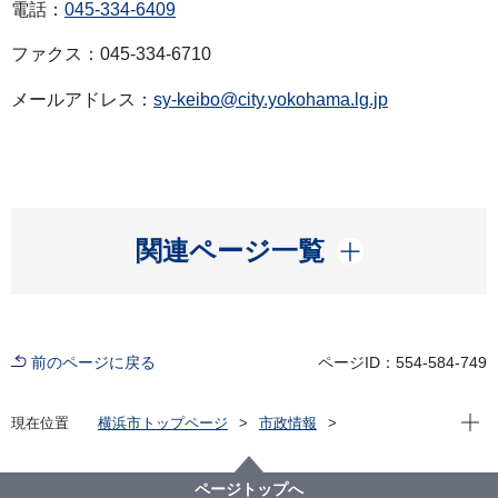
電話：
045-334-6409
ファクス：045-334-6710
メールアドレス：
sy-keibo@city.yokohama.lg.jp
開く
関連ページ一覧
前のページに戻る
ページID：554-584-749
現在位
現在位置
横浜市トップページ
市政情報
広報・広聴・報道
記者発表
消防局
記者発表 2025年度
埼玉県秩父市林野火災への消防航空隊の派遣について
ページトップへ