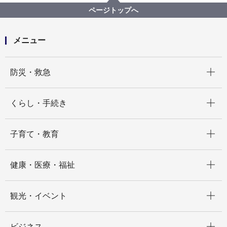
令和７年秋の火災予防運動を実施します！
ページトップへ
メニュー
開く
防災・救急
開く
くらし・手続き
開く
子育て・教育
開く
健康・医療・福祉
開く
観光・イベント
開く
ビジネス