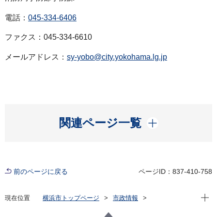
電話：
045-334-6406
ファクス：045-334-6610
メールアドレス：
sy-yobo@city.yokohama.lg.jp
開く
関連ページ一覧
前のページに戻る
ページID：837-410-758
現在位
現在位置
横浜市トップページ
市政情報
広報・広聴・報道
記者発表
消防局
記者発表 2025年度