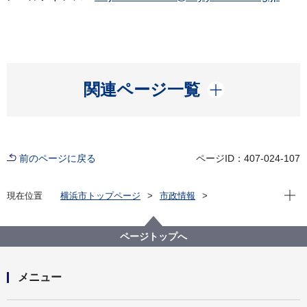
開く
関連ページ一覧
前のページに戻る
ページID：407-024-107
現在位
現在位置
横浜市トップページ
市政情報
広報・広聴・報道
記者発表
建築局
記者発表 2022年度
横浜市住生活マスタープラン（横浜市住生活基本計
ページトップへ
画）を改定しました
メニュー