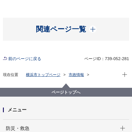
開く
関連ページ一覧
前のページに戻る
ページID：739-052-281
現在位
現在位置
横浜市トップページ
市政情報
広報・広聴・報道
記者発表
建築局
記者発表 2022年度
第165回横浜市都市計画審議会の開催について
ページトップへ
メニュー
開く
防災・救急