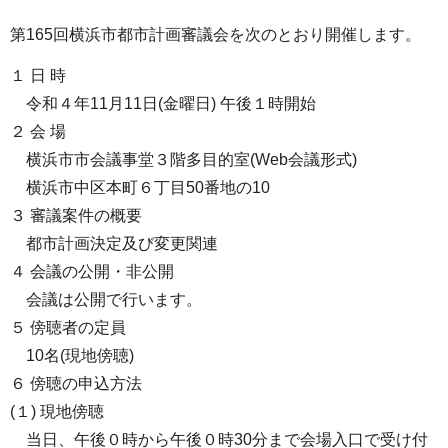
第165回横浜市都市計画審議会を次のとおり開催します。
１ 日 時
令和４年11月11日(金曜日) 午後１時開始
２ 会 場
横浜市市会議事堂３階多目的室(Web会議形式)
横浜市中区本町６丁目50番地の10
３ 審議案件の概要
都市計画決定及び変更関連
４ 会議の公開・非公開
会議は公開で行います。
５ 傍聴者の定員
10名(現地傍聴)
６ 傍聴の申込方法
(１) 現地傍聴
当日、午後０時から午後０時30分まで会場入口で受け付