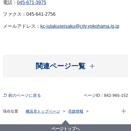
電話：
045-671-3975
ファクス：045-641-2756
メールアドレス：
kc-jutakuseisaku@city.yokohama.lg.jp
開く
関連ページ一覧
前のページに戻る
ページID：842-965-152
現在位
現在位置
横浜市トップページ
市政情報
広報・広聴・報道
記者発表
建築局
記者発表 2022年度
【記者発表】「よこはま防災力向上マンション」の認
ページトップへ