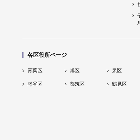
各区役所ページ
青葉区
旭区
泉区
瀬谷区
都筑区
鶴見区