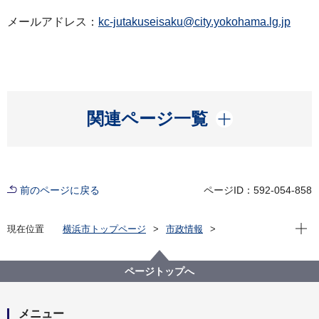
メールアドレス：
kc-jutakuseisaku@city.yokohama.lg.jp
開く
関連ページ一覧
前のページに戻る
ページID：592-054-858
現在位
現在位置
横浜市トップページ
市政情報
広報・広聴・報道
記者発表
建築局
記者発表 2022年度
「横浜市高齢者向け地域優良賃貸住宅」（高優賃）事
ページトップへ
業者募集（120戸程度）を行います！
メニュー