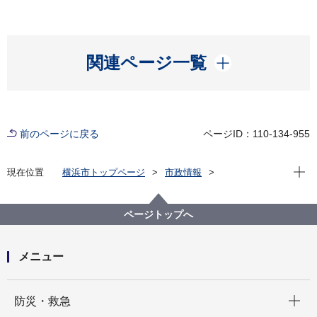
開く
関連ページ一覧
前のページに戻る
ページID：110-134-955
現在位
現在位置
横浜市トップページ
市政情報
広報・広聴・報道
記者発表
経済局
記者発表 2023年度
デジタルヘルスケア拠点セミナー 「成功する資金調達
ページトップへ
～資金を確保し、ビジネスを成長させる方法～」を開
催します
メニュー
開く
防災・救急