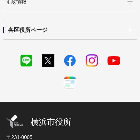
市政情報
開く
各区役所ページ
横浜市役所
〒231-0005