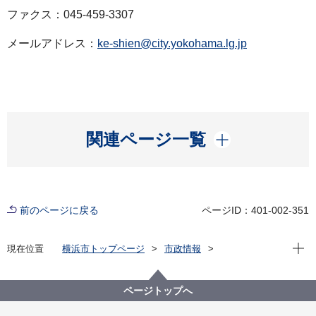
ファクス：045-459-3307
メールアドレス：
ke-shien@city.yokohama.lg.jp
開く
関連ページ一覧
前のページに戻る
ページID：401-002-351
現在位
現在位置
横浜市トップページ
市政情報
広報・広聴・報道
記者発表
経済局
記者発表 2023年度
青果部の新しい卸売業者を公募します
ページトップへ