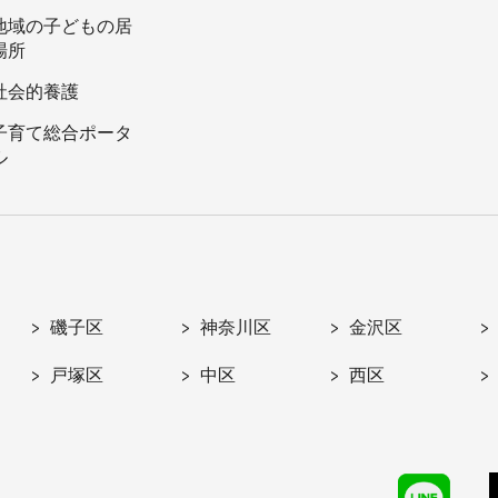
地域の子どもの居
場所
社会的養護
子育て総合ポータ
ル
磯子区
神奈川区
金沢区
戸塚区
中区
西区