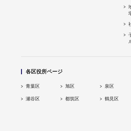
各区役所ページ
青葉区
旭区
泉区
瀬谷区
都筑区
鶴見区