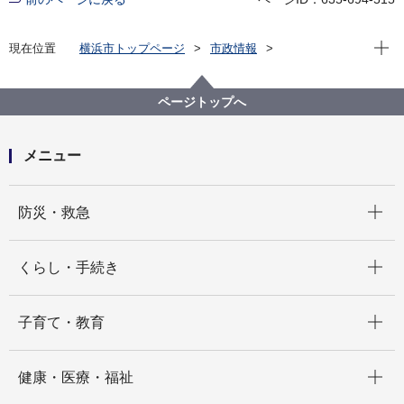
現在位
現在位置
横浜市トップページ
市政情報
広報・広聴・報道
記者発表
経済局
記者発表 2023年度
助成金交付対象事業（10件）と販路開拓支援事業者（5
ページトップへ
社）を決定しました
メニュー
開く
防災・救急
開く
くらし・手続き
開く
子育て・教育
開く
健康・医療・福祉