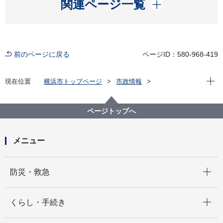
開く
関連ページ一覧
前のページに戻る
ページID：580-968-419
現在位
現在位置
横浜市トップページ
市政情報
広報・広聴・報道
記者発表
医療局
記者発表 2023年度
がん患者のアピアランス（外見）ケアをさらに後押し
ページトップへ
していきます。 ～新たに外科手術後のリーフレット
２種を作成しました！～
メニュー
開く
防災・救急
開く
くらし・手続き