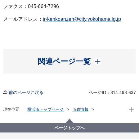
ファクス：045-664-7296
メールアドレス：
ir-kenkoanzen@city.yokohama.lg.jp
開く
関連ページ一覧
前のページに戻る
ページID：314-498-637
現在位
現在位置
横浜市トップページ
市政情報
広報・広聴・報道
記者発表
医療局
記者発表 2023年度
新型コロナウイルス感染症による新たな市内の患者確
ページトップへ
認について