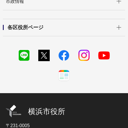
市政情報
開く
各区役所ページ
横浜市役所
〒231-0005