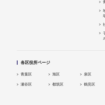
各区役所ページ
青葉区
旭区
泉区
瀬谷区
都筑区
鶴見区