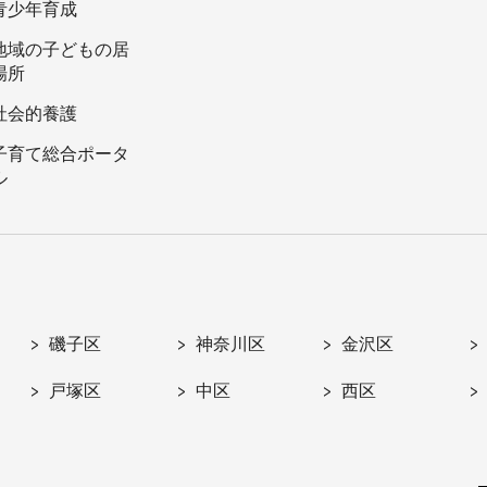
青少年育成
地域の子どもの居
場所
社会的養護
子育て総合ポータ
ル
磯子区
神奈川区
金沢区
戸塚区
中区
西区