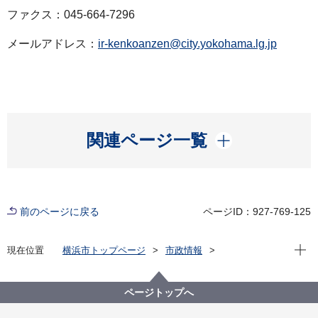
ファクス：045-664-7296
メールアドレス：
ir-kenkoanzen@city.yokohama.lg.jp
開く
関連ページ一覧
前のページに戻る
ページID：927-769-125
現在位
現在位置
横浜市トップページ
市政情報
広報・広聴・報道
記者発表
医療局
記者発表 2023年度
新型コロナウイルス感染症による新たな市内の患者確
ページトップへ
認について