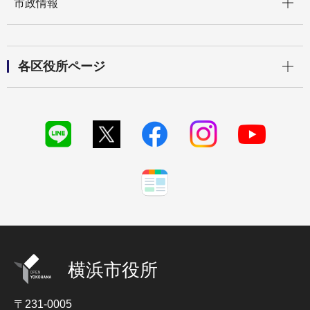
市政情報
開く
各区役所ページ
横浜市役所
〒231-0005