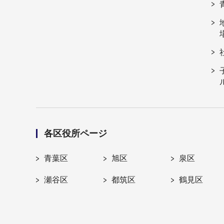
各区役所ページ
青葉区
旭区
泉区
瀬谷区
都筑区
鶴見区