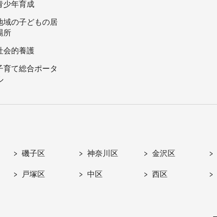
青少年育成
地域の子どもの居
場所
社会的養護
子育て総合ポータ
ル
磯子区
神奈川区
金沢区
戸塚区
中区
西区