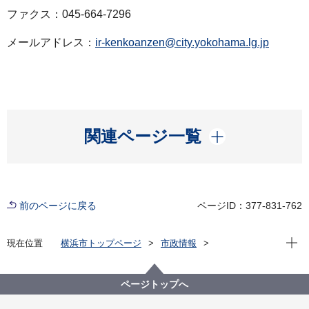
ファクス：045-664-7296
メールアドレス：
ir-kenkoanzen@city.yokohama.lg.jp
開く
関連ページ一覧
前のページに戻る
ページID：377-831-762
現在位
現在位置
横浜市トップページ
市政情報
広報・広聴・報道
記者発表
医療局
記者発表 2023年度
新型コロナウイルス感染症による新たな市内の患者確
ページトップへ
認について