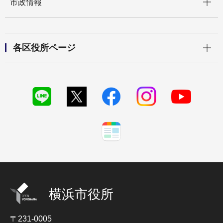
市政情報
開く
各区役所ページ
横浜市役所
〒231-0005