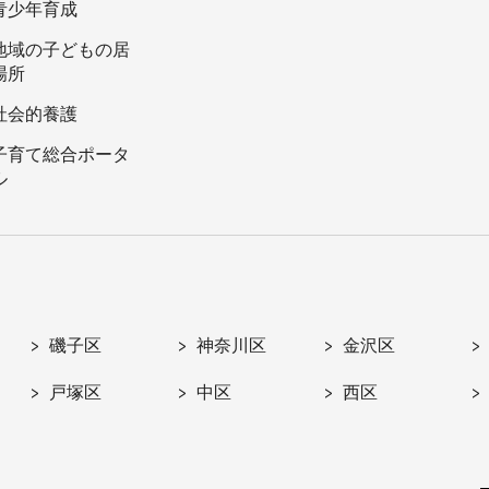
青少年育成
地域の子どもの居
場所
社会的養護
子育て総合ポータ
ル
磯子区
神奈川区
金沢区
戸塚区
中区
西区