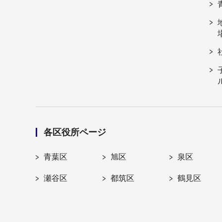
各区役所ページ
青葉区
旭区
泉区
瀬谷区
都筑区
鶴見区