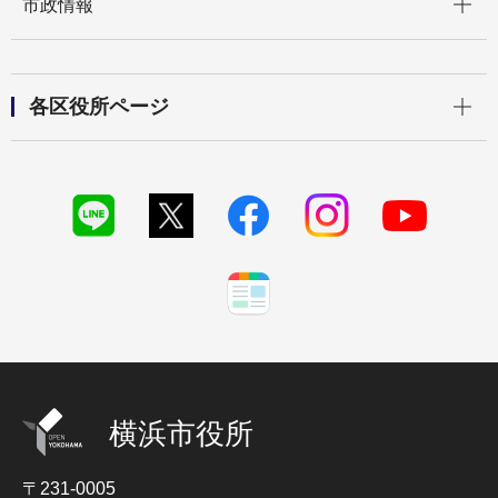
市政情報
開く
各区役所ページ
横浜市役所
〒231-0005