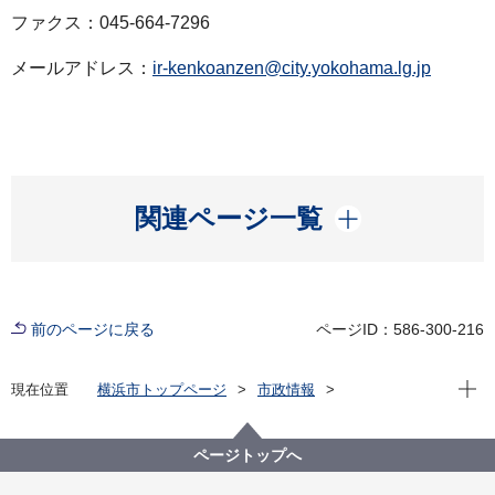
ファクス：045-664-7296
メールアドレス：
ir-kenkoanzen@city.yokohama.lg.jp
開く
関連ページ一覧
前のページに戻る
ページID：586-300-216
現在位
現在位置
横浜市トップページ
市政情報
広報・広聴・報道
記者発表
医療局
記者発表 2023年度
新型コロナウイルス感染症による新たな市内の患者確
ページトップへ
認について