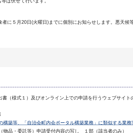
名等は伏せて行います。
者に５月20日(火曜日)までに個別にお知らせします。悪天候
出書（様式１）及びオンライン上での申請を行うウェブサイト
部
の構築等、「自治会町内会ポータル構築業務」に類似する業務実
簿（物品・委託等）申請受付内容の写し １部（該当者のみ）