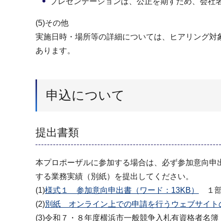
プレゼンテーションは、公正を期すため、会社
(5)その他
実施日時・場所等の詳細については、ヒアリング対象
あります。
申込について
提出書類
本プロポーザルに参加する場合は、必ず参加意向申
する業務実績（別紙）を提出してください。
(1)
様式１ 参加意向申出書（ワード：13KB）
１
(2)
別紙 オンライン上での申請を行うウェブサイト
(3)令和７・８年度横浜市一般競争入札有資格者名