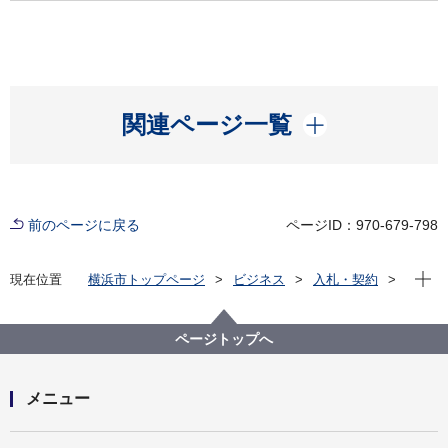
開く
関連ページ一覧
前のページに戻る
ページID：970-679-798
現在位
現在位置
横浜市トップページ
ビジネス
入札・契約
プロポーザル等の発注情報
2025年度
委託
市民局
【入札結果掲載】【公募型指名競争入札】振り仮名事
ページトップへ
務センター運営業務委託
メニュー
開く