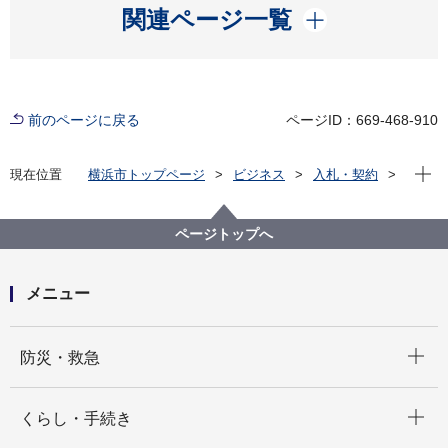
開く
関連ページ一覧
前のページに戻る
ページID：669-468-910
現在位
現在位置
横浜市トップページ
ビジネス
入札・契約
プロポーザル等の発注情報
2025年度
委託
市民局
【入札結果掲載】【公募型指名競争入札】街区表示板
ページトップへ
再整備業務委託
メニュー
開く
防災・救急
開く
くらし・手続き