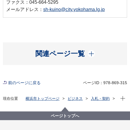
ファクス：045-664-5295
メールアドレス：
sh-kuino@city.yokohama.lg.jp
開く
関連ページ一覧
前のページに戻る
ページID：978-869-315
現在位
現在位置
横浜市トップページ
ビジネス
入札・契約
プロポーザル等の発注情報
2025年度
委託
市民局
【結果公表】鶴見・神奈川・西・中・南・港北土木事
ページトップへ
務所等の破傷風予防接種