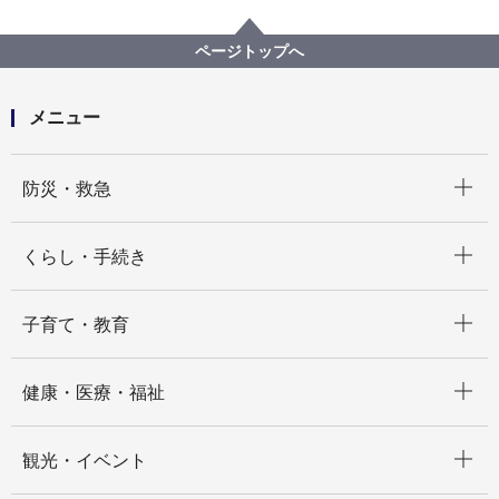
プロポーザル等の発注情報
2025年度
委託
市民局
【入札結果掲載】【公募型指名競争入札】令和７年度
ページトップへ
区役所窓口外部評価業務委託
メニュー
開く
防災・救急
開く
くらし・手続き
開く
子育て・教育
開く
健康・医療・福祉
開く
観光・イベント