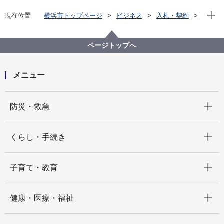
現在位
現在位置
横浜市トップページ
ビジネス
入札・契約
プロポーザル等の発注情報
2025年度
委託
市民局
【入札結果公表】【公募型指名競争入札】お悔やみ窓
ページトップへ
口の運営・お悔やみ窓口の設置に係るコンサルティン
グ及び環境整備業務委託
メニュー
開く
防災・救急
開く
くらし・手続き
開く
子育て・教育
開く
健康・医療・福祉
開く