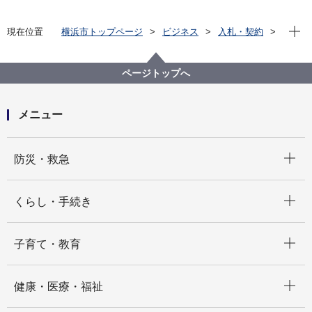
現在位
現在位置
横浜市トップページ
ビジネス
入札・契約
プロポーザル等の発注情報
2025年度
委託
経済局
【入札結果公表】【公募型指名競争入札】「外国人就
ページトップへ
職支援」市内企業調査・分析業務委託
メニュー
開く
防災・救急
開く
くらし・手続き
開く
子育て・教育
開く
健康・医療・福祉