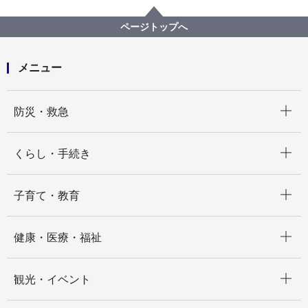
教育委員会事務局
【入札結果公表】【公募型指名競争入札】横浜市立横
ページトップへ
浜サイエンスフロンティア高等学校・附属中学校維持
管理等包括管理委託
メニュー
開く
防災・救急
開く
くらし・手続き
開く
子育て・教育
開く
健康・医療・福祉
開く
観光・イベント