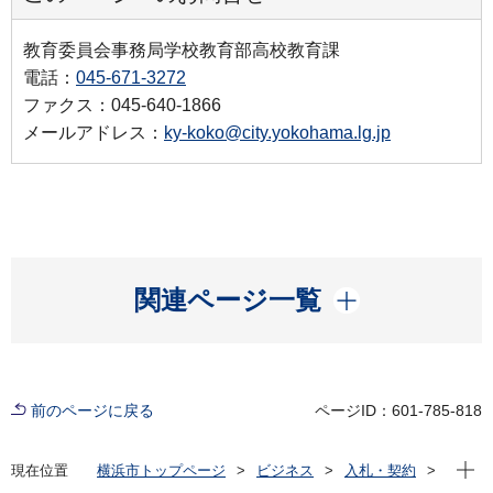
教育委員会事務局学校教育部高校教育課
電話：
045-671-3272
ファクス：045-640-1866
メールアドレス：
ky-koko@city.yokohama.lg.jp
開く
関連ページ一覧
前のページに戻る
ページID：601-785-818
現在位
現在位置
横浜市トップページ
ビジネス
入札・契約
プロポーザル等の発注情報
2024年度
委託