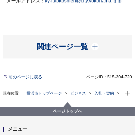
メールアドレス：
ky-futokoshien@city.yokohama.lg.jp
開く
関連ページ一覧
前のページに戻る
ページID：515-304-720
現在位
現在位置
横浜市トップページ
ビジネス
入札・契約
プロポーザル等の発注情報
2024年度
委託
教育委員会事務局
【入札結果掲載】【公募型指名競争入札】令和６年度
ページトップへ
いじめ対応情報管理システム開発業務委託
メニュー