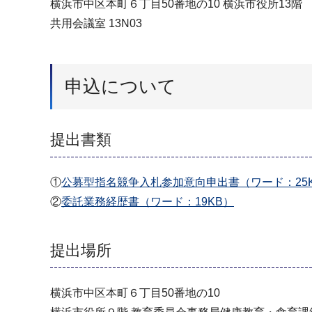
横浜市中区本町６丁目50番地の10 横浜市役所13階
共用会議室 13N03
申込について
提出書類
①
公募型指名競争入札参加意向申出書（ワード：25
②
委託業務経歴書（ワード：19KB）
提出場所
横浜市中区本町６丁目50番地の10