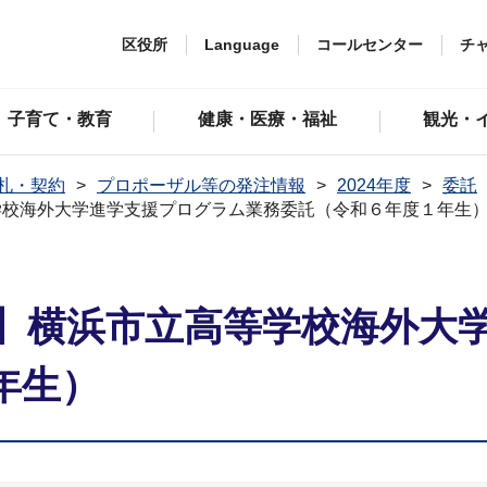
区役所
Language
コールセンター
チ
子育て・教育
健康・医療・福祉
観光・
札・契約
プロポーザル等の発注情報
2024年度
委託
学校海外⼤学進学⽀援プログラム業務委託（令和６年度１年⽣
】横浜市⽴⾼等学校海外⼤
年⽣）