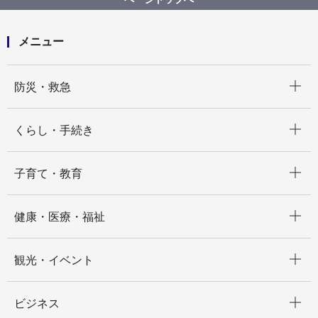
地域計画PRコンテンツ ディレクション・制作等業務
委託
メニュー
開く
防災・救急
開く
くらし・手続き
開く
子育て・教育
開く
健康・医療・福祉
開く
観光・イベント
開く
ビジネス