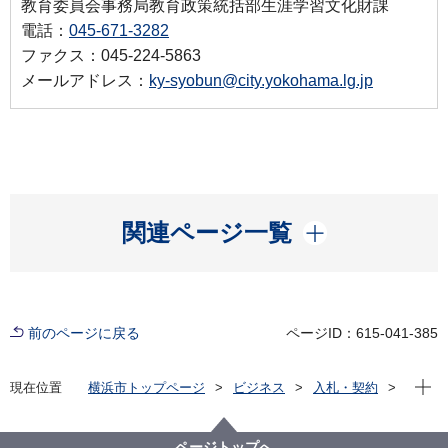
教育委員会事務局教育政策統括部生涯学習文化財課
電話：
045-671-3282
ファクス：045-224-5863
メールアドレス：
ky-syobun@city.yokohama.lg.jp
開く
関連ページ一覧
前のページに戻る
ページID：615-041-385
現在位
現在位置
横浜市トップページ
ビジネス
入札・契約
プロポーザル等の発注情報
2024年度
委託
教育委員会事務局
【結果掲載】【公募型プロポーザル】文化財保存活用
ページトップへ