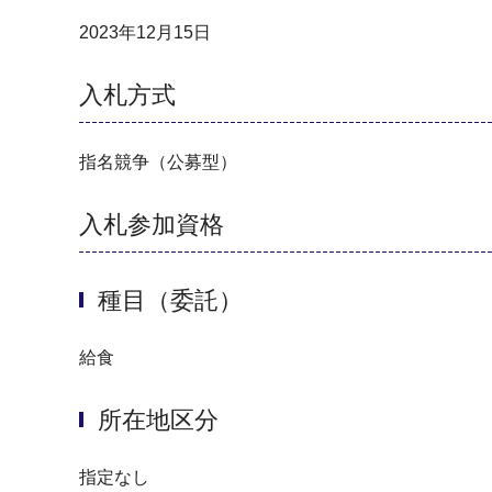
2023年12月15日
入札方式
指名競争（公募型）
入札参加資格
種目（委託）
給食
所在地区分
指定なし