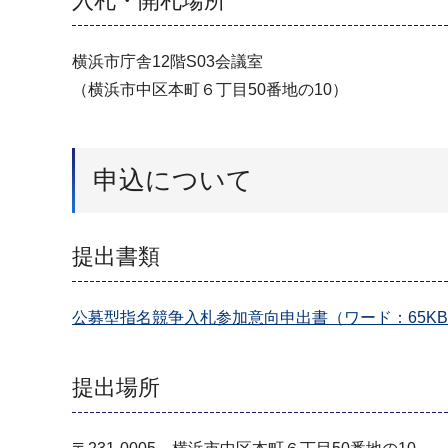
入札・開札場所
横浜市庁舎12階S03会議室
（横浜市中区本町６丁目50番地の10）
申込について
提出書類
公募型指名競争入札参加意向申出書（ワード：65K
提出場所