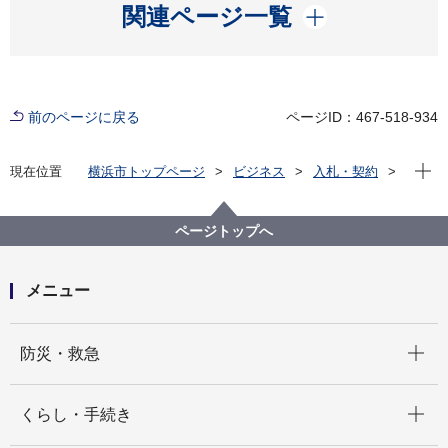
開く
関連ページ一覧
前のページに戻る
ページID：467-518-934
現在位
現在位置
横浜市トップページ
ビジネス
入札・契約
プロポーザル等の発注情報
2024年度
委託
教育委員会事務局
【入札結果掲載】【一般競争入札】令和６年度
ページトップへ
Chromebook端末サポート業務委託
メニュー
開く
防災・救急
開く
くらし・手続き