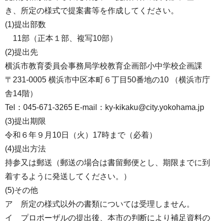
き、所定の様式で提案書等を作成してください。
(1)提出部数
11部（正本１部、複写10部）
(2)提出先
横浜市教育委員会事務局学校教育企画部小中学校企画課
〒231-0005 横浜市中区本町６丁目50番地の10 （横浜市庁
舎14階）
Tel：045-671-3265 E-mail：ky-kikaku@city.yokohama.jp
(3)提出期限
令和６年９月10日（火）17時まで（必着）
(4)提出方法
持参又は郵送（郵送の場合は書留郵便とし、期限までに到
着するように発送してください。）
(5)その他
ア 所定の様式以外の書類については受理しません。
イ プロポーザルの提出後、本市の判断により補足資料の