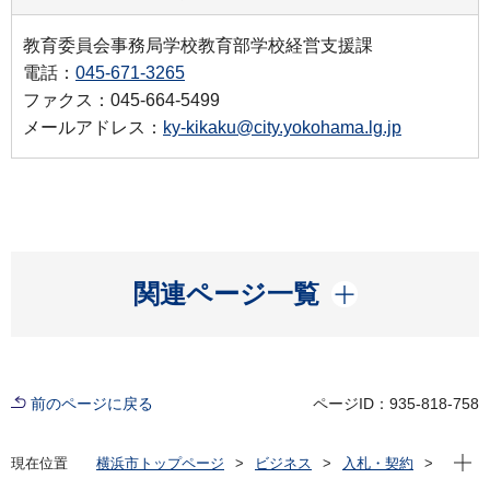
教育委員会事務局学校教育部学校経営支援課
電話：
045-671-3265
ファクス：045-664-5499
メールアドレス：
ky-kikaku@city.yokohama.lg.jp
開く
関連ページ一覧
前のページに戻る
ページID：935-818-758
現在位
現在位置
横浜市トップページ
ビジネス
入札・契約
プロポーザル等の発注情報
2024年度
委託