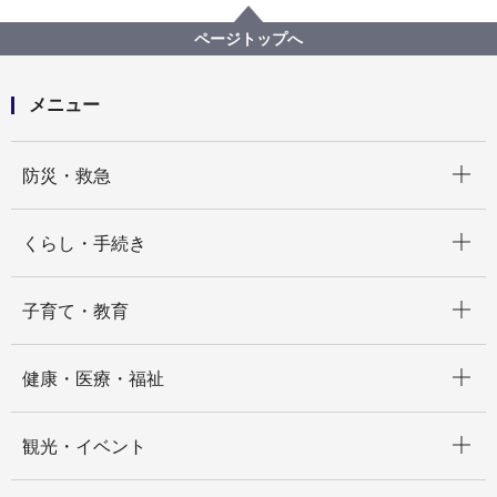
教育委員会事務局
【契約結果公表】【公募型プロポーザル方式】横浜版
ページトップへ
AIドリル試行開発及びモデル校における試行運用等業
務委託
メニュー
開く
防災・救急
開く
くらし・手続き
開く
子育て・教育
開く
健康・医療・福祉
開く
観光・イベント
開く