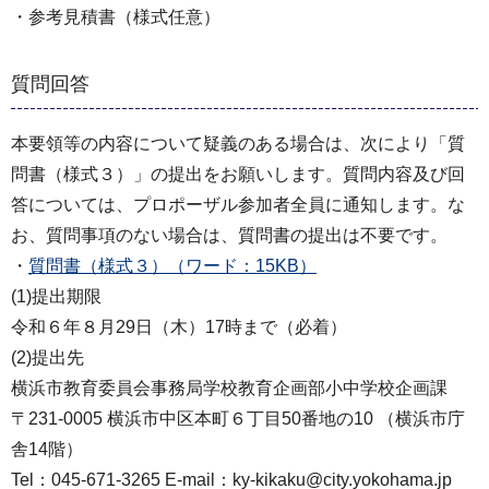
・参考見積書（様式任意）
質問回答
本要領等の内容について疑義のある場合は、次により「質
問書（様式３）」の提出をお願いします。質問内容及び回
答については、プロポーザル参加者全員に通知します。な
お、質問事項のない場合は、質問書の提出は不要です。
・
質問書（様式３）（ワード：15KB）
(1)提出期限
令和６年８月29日（木）17時まで（必着）
(2)提出先
横浜市教育委員会事務局学校教育企画部小中学校企画課
〒231-0005 横浜市中区本町６丁目50番地の10 （横浜市庁
舎14階）
Tel：045-671-3265 E-mail：ky-kikaku@city.yokohama.jp