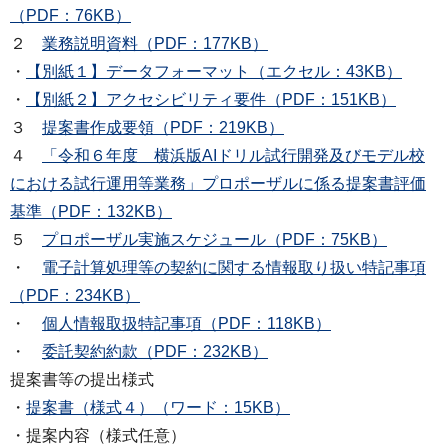
（PDF：76KB）
２
業務説明資料（PDF：177KB）
・
【別紙１】データフォーマット（エクセル：43KB）
・
【別紙２】アクセシビリティ要件（PDF：151KB）
３
提案書作成要領（PDF：219KB）
４
「令和６年度 横浜版AIドリル試行開発及びモデル校
における試行運用等業務」プロポーザルに係る提案書評価
基準（PDF：132KB）
５
プロポーザル実施スケジュール（PDF：75KB）
・
電子計算処理等の契約に関する情報取り扱い特記事項
（PDF：234KB）
・
個人情報取扱特記事項（PDF：118KB）
・
委託契約約款（PDF：232KB）
提案書等の提出様式
・
提案書（様式４）（ワード：15KB）
・提案内容（様式任意）