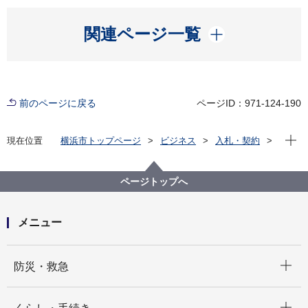
開く
関連ページ一覧
前のページに戻る
ページID：971-124-190
現在位
現在位置
横浜市トップページ
ビジネス
入札・契約
プロポーザル等の発注情報
2024年度
委託
医療局
【入札結果掲載】【公募型指名競争入札】がん検診推
ページトップへ
進事業における無料クーポン券等印刷・封入封緘業務
委託
メニュー
開く
防災・救急
開く