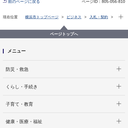
前のページに戻る
ページID：805-056-810
現在位
現在位置
横浜市トップページ
ビジネス
入札・契約
プロポーザル等の発注情報
2024年度
委託
医療局
【※終了しました】【公募型指名競争入札】風しん追
ページトップへ
加対策事業個別通知作業委託（未受検者対象）
メニュー
開く
防災・救急
開く
くらし・手続き
開く
子育て・教育
開く
健康・医療・福祉