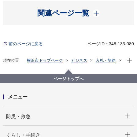
開く
関連ページ一覧
前のページに戻る
ページID：348-133-080
現在位
現在位置
横浜市トップページ
ビジネス
入札・契約
プロポーザル等の発注情報
2024年度
委託
医療局
【入札結果掲載】【公募型指名競争⼊札】衛生研究所
ページトップへ
ヒートポンプチラー部品改修委託
メニュー
開く
防災・救急
開く
くらし・手続き