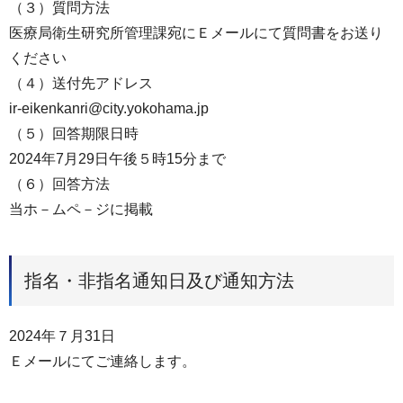
（３）質問⽅法
医療局衛⽣研究所管理課宛にＥメールにて質問書をお送り
ください
（４）送付先アドレス
ir-eikenkanri@city.yokohama.jp
（５）回答期限⽇時
2024年7⽉29⽇午後５時15分まで
（６）回答⽅法
当ホ－ムペ－ジに掲載
指名・非指名通知日及び通知方法
2024年７⽉31⽇
Ｅメールにてご連絡します。