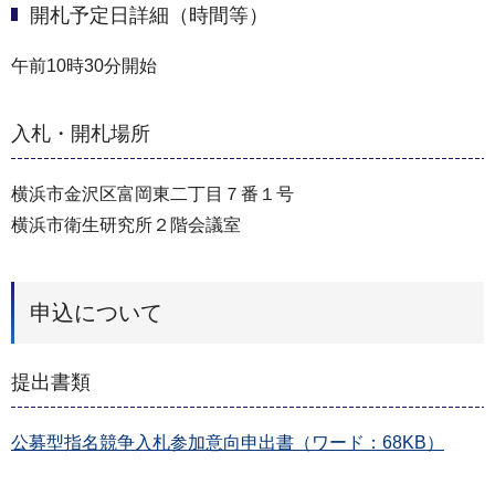
開札予定日詳細（時間等）
午前10時30分開始
入札・開札場所
横浜市⾦沢区富岡東⼆丁目７番１号
横浜市衛⽣研究所２階会議室
申込について
提出書類
公募型指名競争⼊札参加意向申出書（ワード：68KB）