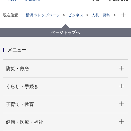
現在位
現在位置
横浜市トップページ
ビジネス
入札・契約
プロポーザル等の発注情報
2024年度
委託
医療局
【公募型指名競争入札】ＭＣＡ無線機バッテリパック
ページトップへ
交換及び点検並びに設定変更作業（68台）業務委託
メニュー
開く
防災・救急
開く
くらし・手続き
開く
子育て・教育
開く
健康・医療・福祉