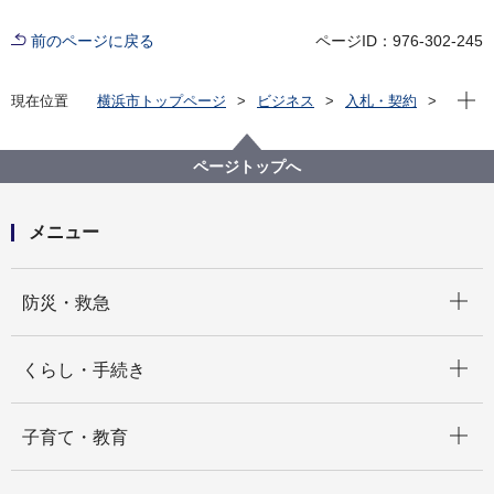
前のページに戻る
ページID：976-302-245
現在位
現在位置
横浜市トップページ
ビジネス
入札・契約
プロポーザル等の発注情報
2024年度
委託
医療局
【参加申込終了】【公募型指名競争入札】疾患別医
ページトップへ
療・介護連携事業地域資源リスト作成支援等業務委託
メニュー
開く
防災・救急
開く
くらし・手続き
開く
子育て・教育
開く