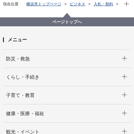
現在位
現在位置
横浜市トップページ
ビジネス
入札・契約
プロポーザル等の発注情報
2024年度
委託
医療局
【公募型指名競争入札】令和６年度 蚊媒介感染症のサ
ページトップへ
ーベイランス事業業務委託
メニュー
開く
防災・救急
開く
くらし・手続き
開く
子育て・教育
開く
健康・医療・福祉
開く
観光・イベント