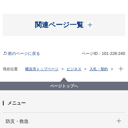
開く
関連ページ一覧
前のページに戻る
ページID：101-228-240
現在位
現在位置
横浜市トップページ
ビジネス
入札・契約
プロポーザル等の発注情報
2024年度
委託
医療局
【入札結果掲載】【公募型指名競争入札】65歳の横浜
ページトップへ
市民を対象としたがん検診無料クーポン券等印刷・封
入封緘業務委託
メニュー
開く
防災・救急