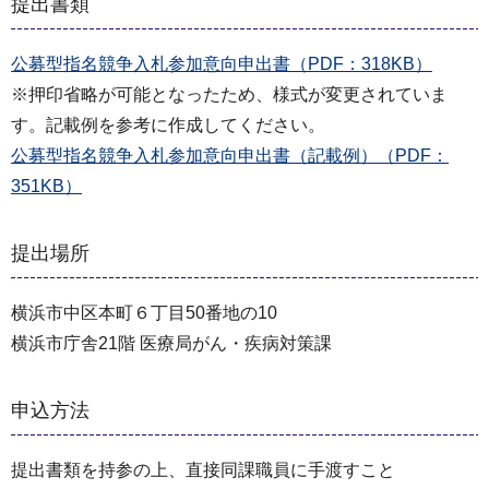
提出書類
公募型指名競争入札参加意向申出書（PDF：318KB）
※押印省略が可能となったため、様式が変更されていま
す。記載例を参考に作成してください。
公募型指名競争入札参加意向申出書（記載例）（PDF：
351KB）
提出場所
横浜市中区本町６丁目50番地の10
横浜市庁舎21階 医療局がん・疾病対策課
申込方法
提出書類を持参の上、直接同課職員に手渡すこと