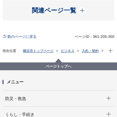
開く
関連ページ一覧
前のページに戻る
ページID：961-205-350
現在位
現在位置
横浜市トップページ
ビジネス
入札・契約
プロポーザル等の発注情報
2024年度
委託
医療局
【入札結果公表】【公募型指名競争入札】令和６年度
ページトップへ
市民エイズ・ＨＩＶ啓発及び情報提供事業委託
メニュー
開く
防災・救急
開く
くらし・手続き