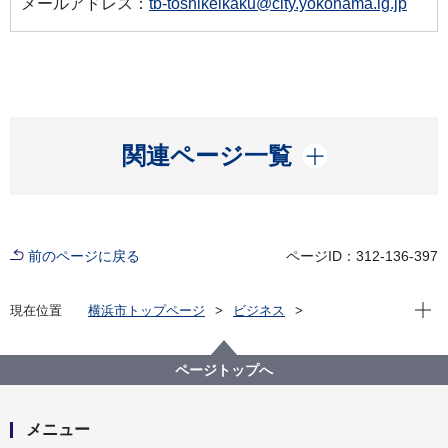
メールアドレス：
tb-toshikeikaku@city.yokohama.lg.jp
開く
関連ページ一覧
前のページに戻る
ページID：312-136-397
現在位
現在位置
横浜市トップページ
ビジネス
分野別メニュー
建築・都市計画
都市計画
都市計画審議会
案件表
第152回横浜市都市計画審議会案件表
ページトップへ
メニュー