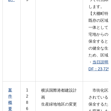
します。
【大棚町特
既存の区域
一体として
宅地からの
保全すると
の健全な生
ため、区域
・
当日説明
DF：23,72
案
1
横浜国際港都建設計
市街化区域
件
2
画
されている
概
8
生産緑地地区の変更
保全するた
要
6