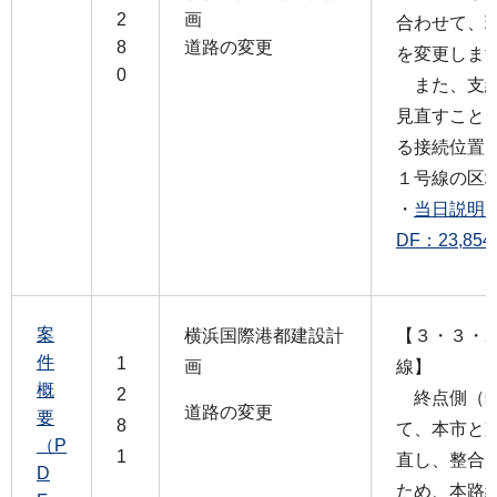
2
画
合わせて、
8
道路の変更
を変更しま
0
また、支線
見直すこと
る接続位置
１号線の区
・
当日説明
DF：23,85
案
横浜国際港都建設計
【３・３・2
件
1
画
線】
概
2
終点側（町
道路の変更
要
8
て、本市と
（P
1
直し、整合
D
ため、本路