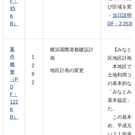
F：
び区域を変
95
・
当日説明
K
B）
DF：2,353
案
横浜国際港都建設計
【みなとみ
件
1
画
区地区計画
概
2
本地区では
地区計画の変更
要
8
土地利用コ
（P
2
の基本的な
D
「みなとみ
F：
基本協定」
122
た。
K
B）
この基本協
め、平成元
い２１中央