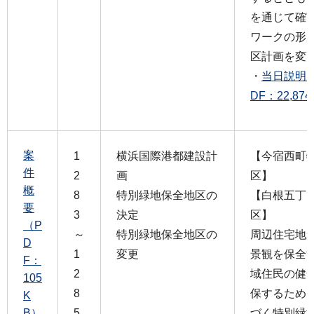
を通じて確
ワークの形
区計画を変
・
当日説明
DF：22,87
案
1
横浜国際港都建設計
【今宿西町
件
2
画
区】
概
8
特別緑地保全地区の
【白根五丁
要
3
決定
区】
（P
～
特別緑地保全地区の
周辺住宅地
D
1
変更
景観を保全
F：
2
域住民の健
105
8
保するため
K
B）
5
づく特別緑