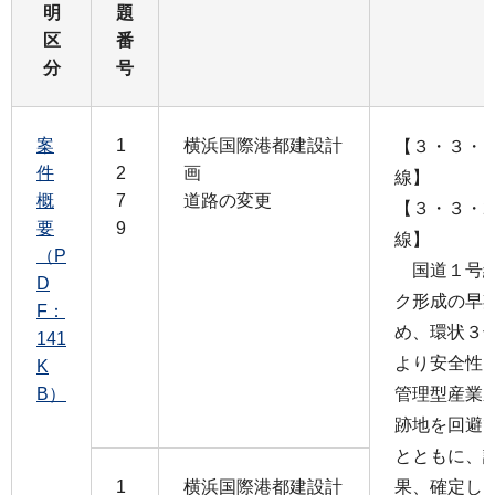
明
題
区
番
分
号
案
1
横浜国際港都建設計
【３・３・1
件
2
画
線】
概
7
道路の変更
【３・３・2
要
9
線】
（P
国道１号線
D
ク形成の早
F：
め、環状３
141
より安全性
K
B）
管理型産業
跡地を回避
とともに、
1
横浜国際港都建設計
果、確定し