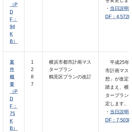
を変更しま
（P
・
当日説明
D
DF：4,572
F：
94
K
B）
案
1
横浜市都市計画マス
平成25年
件
2
タープラン
市計画マス
概
8
鶴見区プランの改訂
想」が改定
要
7
踏まえ、横
（P
タープラン
D
定します。
F：
・
当日説明
75
DF：7,503
K
B）