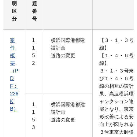
明
題
区
番
分
号
案
1
横浜国際港都建
【３・１・３号
件
1
設計画
線】
概
5
道路の変更
【１・４・６号
要
2
線】
（P
３・１・３号東
D
び１・４・６号
F：
線の相互の設計
226
果、高速横浜環
K
ャンクション連
1
横浜国際港都建
B）
能となり、東京
1
設計画
形改善による安
5
道路の変更
向上が図られる
3
３号東京大師横