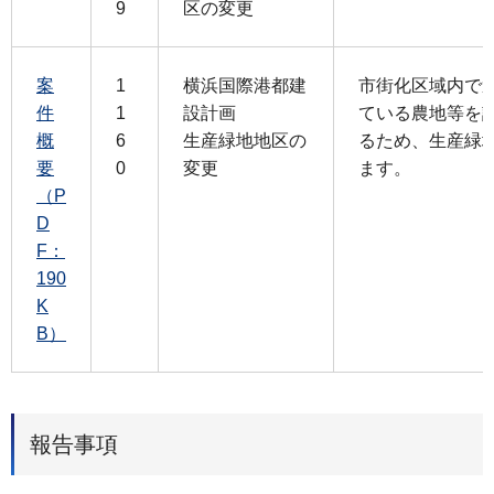
9
区の変更
案
1
横浜国際港都建
市街化区域内で
件
1
設計画
ている農地等を
概
6
生産緑地地区の
るため、生産緑
要
0
変更
ます。
（P
D
F：
190
K
B）
報告事項