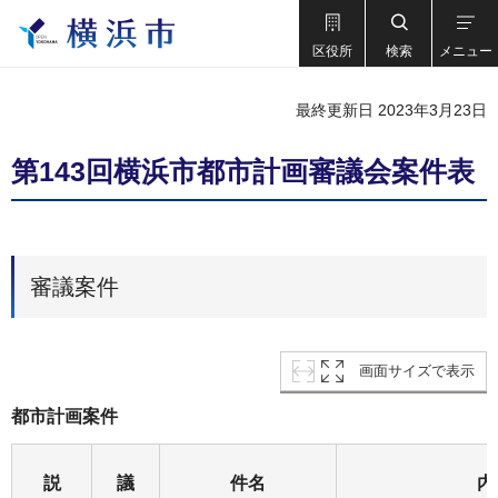
区役所
検索
メニュー
最終更新日 2023年3月23日
第143回横浜市都市計画審議会案件表
審議案件
画面サイズで表示
都市計画案件
説
議
件名
内