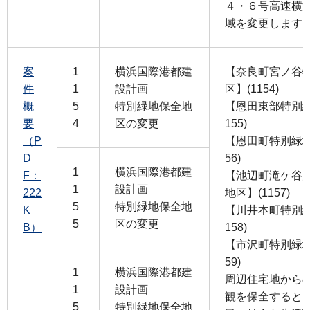
４・６号高速横
域を変更します
案
1
横浜国際港都建
【奈良町宮ノ谷
件
1
設計画
区】(1154)
概
5
特別緑地保全地
【恩田東部特別緑
要
4
区の変更
155)
（P
【恩田町特別緑地
D
56)
1
横浜国際港都建
F：
【池辺町滝ケ谷
1
設計画
222
地区】(1157)
5
特別緑地保全地
K
【川井本町特別緑
5
区の変更
B）
158)
【市沢町特別緑地
59)
1
横浜国際港都建
周辺住宅地から
1
設計画
観を保全すると
5
特別緑地保全地