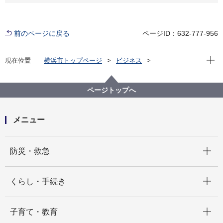
前のページに戻る
ページID：632-777-956
現在位
現在位置
横浜市トップページ
ビジネス
分野別メニュー
建築・都市計画
都市計画
都市計画審議会
案件表
第143回横浜市都市計画審議会案件表
ページトップへ
メニュー
開く
防災・救急
開く
くらし・手続き
開く
子育て・教育