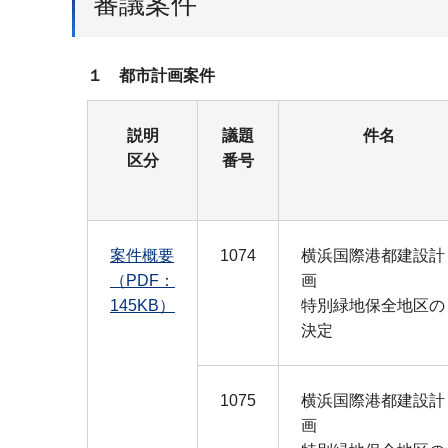
審議案件
１ 都市計画案件
説明
議題
件名
区分
番号
案件概要
1074
横浜国際港都建設計
（PDF：
画
145KB）
特別緑地保全地区の
決定
1075
横浜国際港都建設計
画