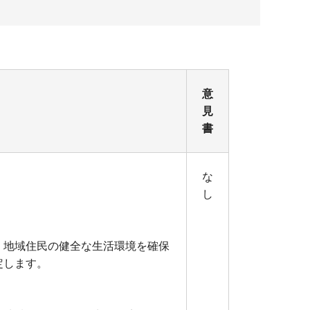
意
見
書
な
し
、地域住民の健全な生活環境を確保
定します。